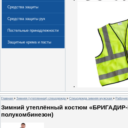
Средства защиты
Средства защиты рук
Постельные принадлежности
Защитные крема и пасты
(Дерматологические средства
защиты)
Главная
»
Зимняя (утепленная) спецодежда
»
Спецодежда зимняя мужская
»
Рабочие
Зимний утеплённый костюм «БРИГАДИР-ИТ
полукомбинезон)