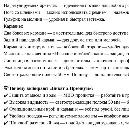
На регулируемых бретелях — идеальная посадка для любого ро
Пояс со шлевками — можно использовать с ремнём — надёжна
Гульфик на молнии — удобная и быстрая застежка.
Карманы:
Два боковых кармана — вместительные, для быстрого доступа
Задний накладной карман — для документов или мелочей.
Карман для инструментов — на боковой стороне — удобен для
Усиленные наколенники: Из износостойкой ткани — защищают 
Ластовица в шаговом шве: — дополнительная прочность при ф
Эластичная лента по талии и в бретелях: — комфортная посадка
Светоотражающие полосы 50 мм: По низу — дополнительная бе
💡 Почему выбирают «Виват-2 Премиум»?
✔️ Защита от масел и воды — МВО-пропитка — работайте в гря
✔️ Высокая видимость — светоотражающие полосы 50 мм — без
✔️ Функциональный крой и карманы — всё под рукой, без л
✔️ Удобная посадка — регулируемые элементы — комфорт даж
✔️ Широкий размерный ряд — подойдёт как для худощавых, та