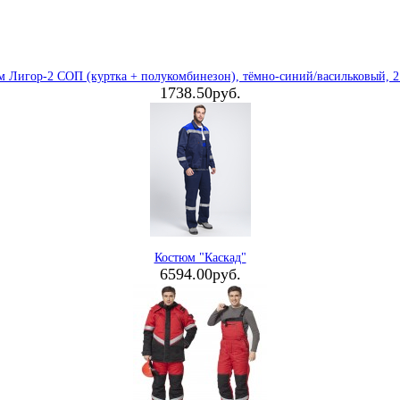
м Лигор-2 СОП (куртка + полукомбинезон), тёмно-синий/васильковый, 21
1738.50руб.
Костюм "Каскад"
6594.00руб.