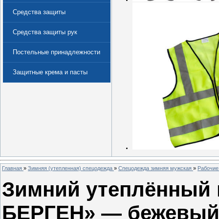
Средства защиты
Средства защиты рук
Постельные принадлежности
Защитные крема и пасты
(Дерматологические средства
защиты)
Главная
»
Зимняя (утепленная) спецодежда
»
Спецодежда зимняя мужская
»
Рабочие
Зимний утеплённый 
БЕРГЕН» — бежевый 