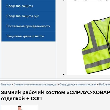
Средства защиты
Средства защиты рук
Постельные принадлежности
Защитные крема и пасты
(Дерматологические средства
защиты)
Главная
»
Зимняя (утепленная) спецодежда
»
Спецодежда зимняя мужская
»
Рабочие
Зимний рабочий костюм «СИРИУС-ХОВАР
отделкой + СОП