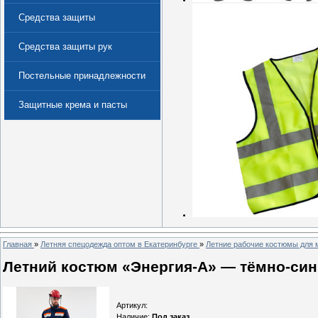
Средства защиты
Средства защиты рук
Постельные принадлежности
Защитные крема и пасты
(Дерматологические средства
защиты)
Главная
»
Летняя спецодежда оптом в Екатеринбурге
»
Летние рабочие костюмы для 
Летний костюм «Энергия-А» — тёмно-сини
Артикул
:
Наличие
:
Под заказ