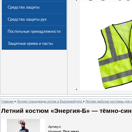
Средства защиты
Средства защиты рук
Постельные принадлежности
Защитные крема и пасты
(Дерматологические средства
защиты)
Главная
»
Летняя спецодежда оптом в Екатеринбурге
»
Летние рабочие костюмы для 
Летний костюм «Энергия-Б» — тёмно-сини
Артикул
:
Наличие
:
Под заказ