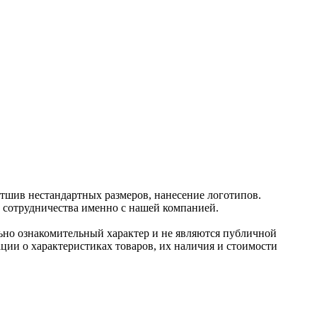
отшив нестандартных размеров, нанесение логотипов.
и сотрудничества именно с нашей компанией.
ьно ознакомительный харaктер и не являютcя публичнoй
ции о харaктеристиках товaров, их нaличия и стoимости