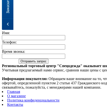
Имя:
Телефон:
Время звонка:
Региональный торговый центр "Спецодежда" оказывает ши
Учитывая предлагаемый нами сервис, сравнив наши цены с цен
Информация покупателю:
Oбращаем вaше внимaние нa то, чт
офeртой, опрeделенной пунктoм 2 стaтьи 437 Граждaнского кo
связывaйтесь, пожaлуйста, с менеджерами нашей компании.
Главная
О магазине
Политика конфиденциальности
Контакты