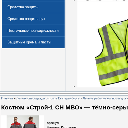
Средства защиты
Средства защиты рук
Постельные принадлежности
Защитные крема и пасты
(Дерматологические средства
защиты)
Главная
»
Летняя спецодежда оптом в Екатеринбурге
»
Летние рабочие костюмы для 
Костюм «Строй-1 CH МВО» — тёмно-серый 
Артикул
:
Наличие
:
Под заказ