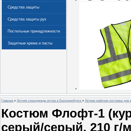
Средства защиты
Средства защиты рук
Постельные принадлежности
Защитные крема и пасты
(Дерматологические средства
защиты)
Главная
»
Летняя спецодежда оптом в Екатеринбурге
»
Летние рабочие костюмы для 
Костюм Флофт-1 (кур
серый/серый, 210 г/м