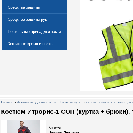
Средства защиты
Средства защиты рук
Постельные принадлежности
Защитные крема и пасты
(Дерматологические средства
защиты)
Главная
»
Летняя спецодежда оптом в Екатеринбурге
»
Летние рабочие костюмы для 
Костюм Итрорис-1 СОП (куртка + брюки), 
Артикул
:
Наличие
:
Под заказ