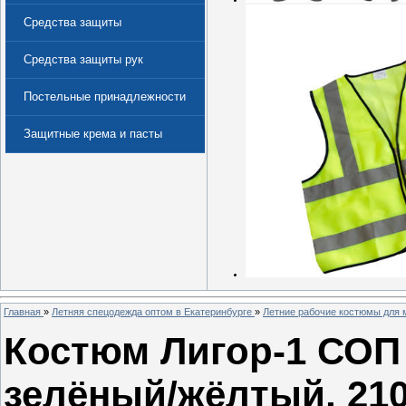
Средства защиты
Средства защиты рук
Постельные принадлежности
Защитные крема и пасты
(Дерматологические средства
защиты)
Главная
»
Летняя спецодежда оптом в Екатеринбурге
»
Летние рабочие костюмы для 
Костюм Лигор-1 СОП 
зелёный/жёлтый, 210