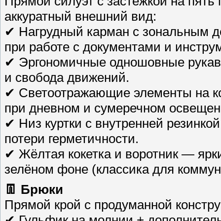
Прямой силуэт с застёжкой на пять
аккуратный внешний вид:
✔ Нагрудный карман с зональным д
при работе с документами и инстру
✔ Эргономичные одношовные рукав
и свобода движений.
✔ Светоотражающие элементы на ко
при дневном и сумеречном освещен
✔ Низ куртки с внутренней резинкой
потери герметичности.
✔ Жёлтая кокетка и воротник — ярк
зелёном фоне (классика для коммун
👖 Брюки
Прямой крой с продуманной констру
✔ Гульфик на молнии + дополнител