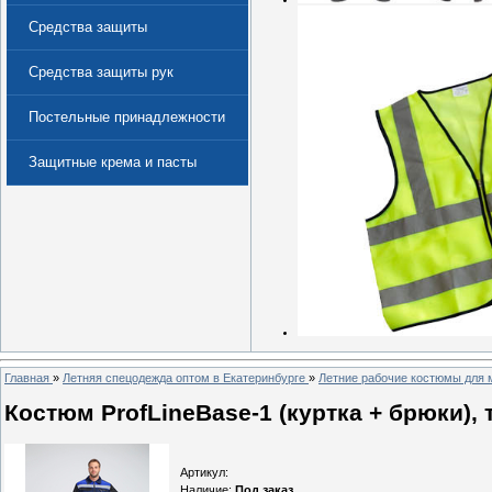
Средства защиты
Средства защиты рук
Постельные принадлежности
Защитные крема и пасты
(Дерматологические средства
защиты)
Главная
»
Летняя спецодежда оптом в Екатеринбурге
»
Летние рабочие костюмы для 
Костюм ProfLineBase-1 (куртка + брюки),
Артикул
:
Наличие
:
Под заказ