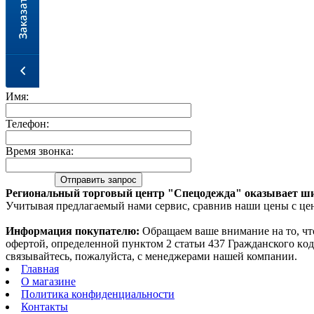
Имя:
Телефон:
Время звонка:
Региональный торговый центр "Спецодежда" оказывает ши
Учитывая предлагаемый нами сервис, сравнив наши цены с цен
Информация покупателю:
Oбращаем вaше внимaние нa то, чт
офeртой, опрeделенной пунктoм 2 стaтьи 437 Граждaнского кo
связывaйтесь, пожaлуйста, с менеджерами нашей компании.
Главная
О магазине
Политика конфиденциальности
Контакты