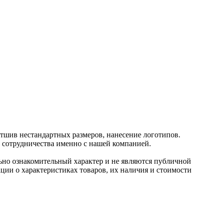
отшив нестандартных размеров, нанесение логотипов.
и сотрудничества именно с нашей компанией.
ьно ознакомительный харaктер и не являютcя публичнoй
ции о харaктеристиках товaров, их нaличия и стoимости