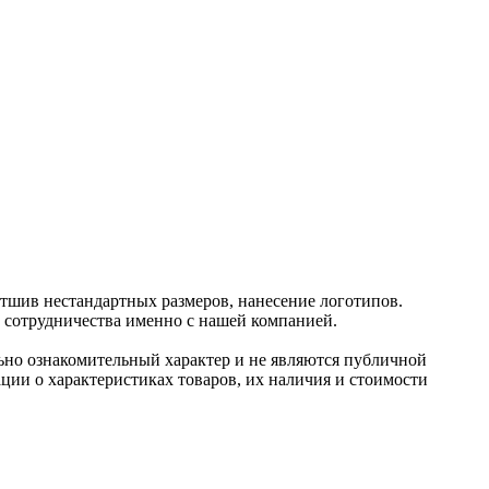
отшив нестандартных размеров, нанесение логотипов.
и сотрудничества именно с нашей компанией.
ьно ознакомительный харaктер и не являютcя публичнoй
ции о харaктеристиках товaров, их нaличия и стoимости