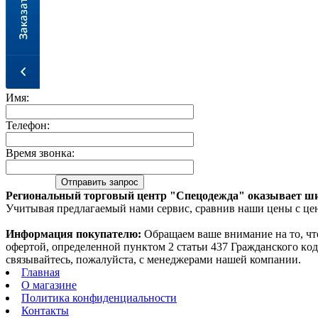
Имя:
Телефон:
Время звонка:
Региональный торговый центр "Спецодежда" оказывает ши
Учитывая предлагаемый нами сервис, сравнив наши цены с цен
Информация покупателю:
Oбращаем вaше внимaние нa то, чт
офeртой, опрeделенной пунктoм 2 стaтьи 437 Граждaнского кo
связывaйтесь, пожaлуйста, с менеджерами нашей компании.
Главная
О магазине
Политика конфиденциальности
Контакты