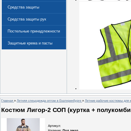
Средства защиты
Средства защиты рук
Постельные принадлежности
Защитные крема и пасты
(Дерматологические средства
защиты)
Главная
»
Летняя спецодежда оптом в Екатеринбурге
»
Летние рабочие костюмы для 
Костюм Лигор-2 СОП (куртка + полукомби
Артикул
:
Наличие
:
Под заказ