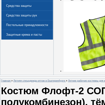
Средства защиты
Средства защиты рук
Постельные принадлежности
Защитные крема и пасты
(Дерматологические средства
защиты)
Главная
»
Летняя спецодежда оптом в Екатеринбурге
»
Летние рабочие костюмы для 
Костюм Флофт-2 СОП 
полукомбинезон), тё