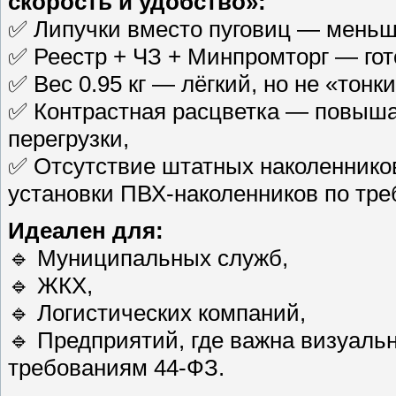
скорость и удобство»:
✅ Липучки вместо пуговиц — меньше
✅ Реестр + ЧЗ + Минпромторг — гото
✅ Вес 0.95 кг — лёгкий, но не «тонки
✅ Контрастная расцветка — повыша
перегрузки,
✅ Отсутствие штатных наколеннико
установки ПВХ-наколенников по тр
Идеален для:
🔹 Муниципальных служб,
🔹 ЖКХ,
🔹 Логистических компаний,
🔹 Предприятий, где важна визуаль
требованиям 44-ФЗ.