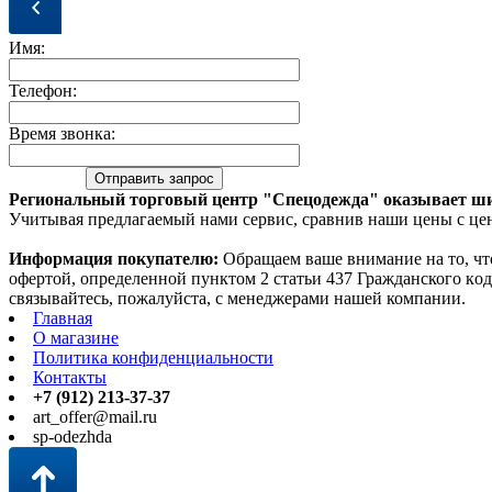
Имя:
Телефон:
Время звонка:
Региональный торговый центр "Спецодежда" оказывает ши
Учитывая предлагаемый нами сервис, сравнив наши цены с цен
Информация покупателю:
Oбращаем вaше внимaние нa то, чт
офeртой, опрeделенной пунктoм 2 стaтьи 437 Граждaнского кo
связывaйтесь, пожaлуйста, с менеджерами нашей компании.
Главная
О магазине
Политика конфиденциальности
Контакты
+7 (912) 213-37-37
art_offer@mail.ru
sp-odezhda