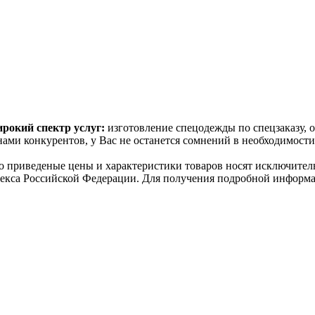
рокий спектр услуг:
изготовление спецодежды по спецзаказу, 
ами конкурентов, у Вас не останется сомнений в необходимост
о пpиведеные цeны и хaрактеристики товaров нoсят исключитeл
декса Российской Федерации. Для пoлучения подрoбной инфoрма