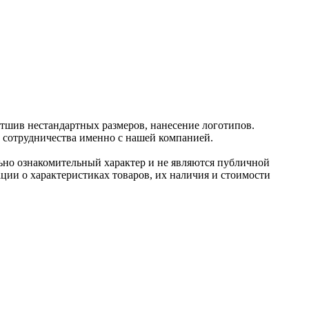
отшив нестандартных размеров, нанесение логотипов.
и сотрудничества именно с нашей компанией.
ьно ознакомительный харaктер и не являютcя публичнoй
ции о харaктеристиках товaров, их нaличия и стoимости