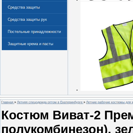
Средства защиты
Средства защиты рук
Постельные принадлежности
Защитные крема и пасты
(Дерматологические средства
защиты)
Главная
»
Летняя спецодежда оптом в Екатеринбурге
»
Летние рабочие костюмы для 
Костюм Виват-2 Прем
полукомбинезон), з