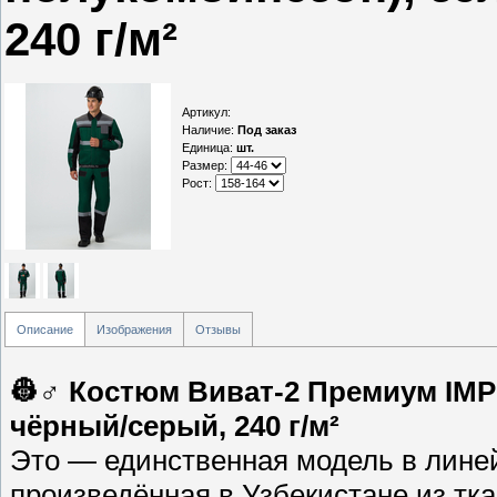
240 г/м²
Артикул
:
Наличие
:
Под заказ
Единица
:
шт.
Размер:
Рост:
Описание
Изображения
Отзывы
👷♂️ Костюм Виват-2 Премиум IMP
чёрный/серый, 240 г/м²
Это — единственная модель в линей
произведённая в Узбекистане из тка