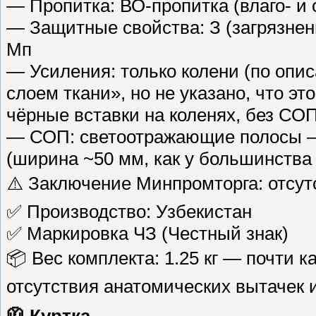
— Пропитка: ВО-пропитка (влаго- и 
— Защитные свойства: З (загрязнен
Мп
— Усиления: только колени (по оп
слоем ткани», но не указано, что эт
чёрные вставки на коленях, без СО
— СОП: светоотражающие полосы — 
(ширина ~50 мм, как у большинства
⚠️ Заключение Минпромторга: отсут
✅ Производство: Узбекистан
✅ Маркировка ЧЗ (Честный знак)
📦 Вес комплекта: 1.25 кг — почти как
отсутствия анатомических вытачек
🧥 Куртка