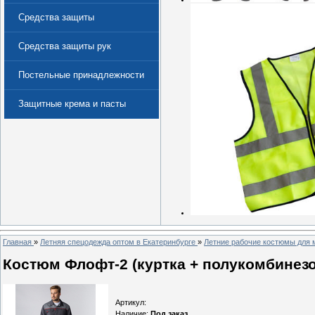
Средства защиты
Средства защиты рук
Постельные принадлежности
Защитные крема и пасты
(Дерматологические средства
защиты)
Главная
»
Летняя спецодежда оптом в Екатеринбурге
»
Летние рабочие костюмы для 
Костюм Флофт-2 (куртка + полукомбинезон
Артикул
:
Наличие
:
Под заказ