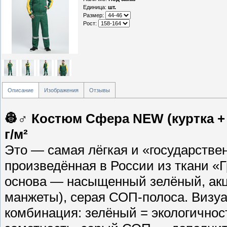
Единица
:
шт.
Размер:
Рост:
Описание
Изображения
Отзывы
👷♂️ Костюм Сфера NEW (куртка +
г/м²
Это — самая лёгкая и «государстве
произведённая в России из ткани «Г
основа — насыщенный зелёный, акце
манжеты), серая СОП-полоса. Визу
комбинация: зелёный = экологичнос