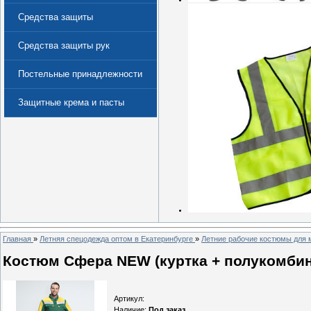
Средства защиты
Средства защиты рук
Постельные принадлежности
Защитные крема и пасты
(Дерматологические средства
защиты)
Главная
»
Летняя спецодежда оптом в Екатеринбурге
»
Летние рабочие костюмы для 
Костюм Сфера NEW (куртка + полукомбине
Артикул
:
Наличие
:
Под заказ