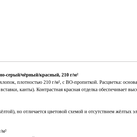
мно-серый/чёрный/красный, 210 г/м²
лопок, плотностью 210 г/м², с ВО-пропиткой. Расцветка: основ
е вставки, канты). Контрастная красная отделка обеспечивает в
лтой), но отличается цветовой схемой и отсутствием жёлтых э
/м²