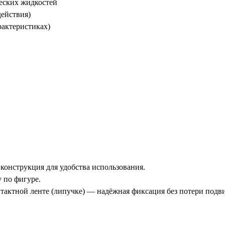
еских жидкостей
действия)
рактеристиках)
конструкция для удобства использования.
 по фигуре.
актной ленте (липучке) — надёжная фиксация без потери подв