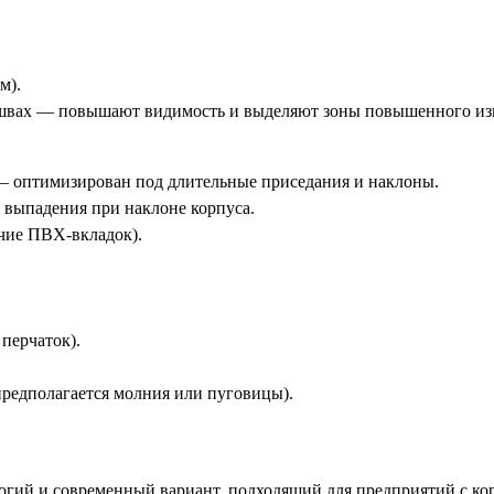
м).
х швах — повышают видимость и выделяют зоны повышенного из
 — оптимизирован под длительные приседания и наклоны.
 выпадения при наклоне корпуса.
ичие ПВХ-вкладок).
перчаток).
редполагается молния или пуговицы).
огий и современный вариант, подходящий для предприятий с ко