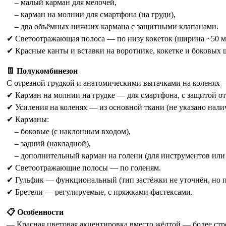
– малый карман для мелочей,
– карман на молнии для смартфона (на груди),
– два объёмных нижних кармана с защитными клапанами.
✔ Светоотражающая полоса — по низу кокеток (ширина ~50 м
✔ Красные канты и вставки на воротнике, кокетке и боковы
👖 Полукомбинезон
С отрезной грудкой и анатомическими вытачками на коленях
✔ Карман на молнии на грудке — для смартфона, с защитой от
✔ Усиления на коленях — из основной ткани (не указано нал
✔ Карманы:
– боковые (с наклонным входом),
– задний (накладной),
– дополнительный карман на голени (для инструментов или 
✔ Светоотражающие полосы — по голеням.
✔ Гульфик — функциональный (тип застёжки не уточнён, но п
✔ Бретели — регулируемые, с пряжками-фастексами.
📋 Особенности
— Красная цветовая акцентировка вместо жёлтой — более стр