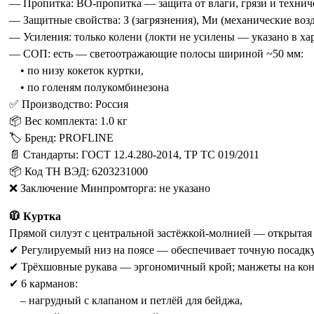
— Пропитка: ВО-пропитка — защита от влаги, грязи и технич
— Защитные свойства: З (загрязнения), Ми (механические воз
— Усиления: только колени (локти не усилены — указано в ха
— СОП: есть — светоотражающие полосы шириной ~50 мм:
• по низу кокеток куртки,
• по голеням полукомбинезона
✅ Производство: Россия
📦 Вес комплекта: 1.0 кг
🏷️ Бренд: PROFLINE
📄 Стандарты: ГОСТ 12.4.280-2014, ТР ТС 019/2011
📦 Код ТН ВЭД: 6203231000
❌ Заключение Минпромторга: не указано
🧥 Куртка
Прямой силуэт с центральной застёжкой-молнией — открытая 
✔ Регулируемый низ на поясе — обеспечивает точную посадку
✔ Трёхшовные рукава — эргономичный крой; манжеты на конт
✔ 6 карманов:
– нагрудный с клапаном и петлёй для бейджа,