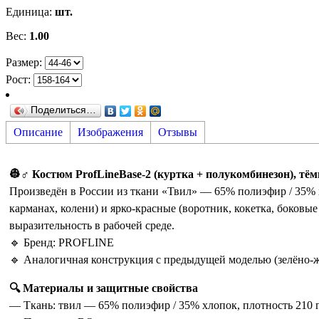
Единица
:
шт.
Вес
:
1.00
Размер:
Рост:
Поделиться…
Описание
Изображения
Отзывы
👷♂️ Костюм ProfLineBase-2 (куртка + полукомбинезон), тё
Произведён в России из ткани «Твил» — 65% полиэфир / 35% х
карманах, колени) и ярко-красные (воротник, кокетка, боковы
выразительность в рабочей среде.
🔹 Бренд: PROFLINE
🔹 Аналогичная конструкция с предыдущей моделью (зелёно-жё
🔍 Материалы и защитные свойства
— Ткань: твил — 65% полиэфир / 35% хлопок, плотность 210 г