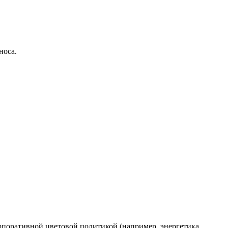
носа.
рпоративной цветовой политикой (например, энергетика,