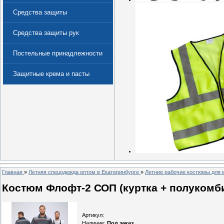
Средства защиты
Средства защиты рук
Постельные принадлежности
Защитные крема и пасты
(Дерматологические средства
защиты)
Главная
»
Летняя спецодежда оптом в Екатеринбурге
»
Летние рабочие костюмы для 
Костюм Флофт-2 СОП (куртка + полукомби
Артикул
:
Наличие
:
Под заказ