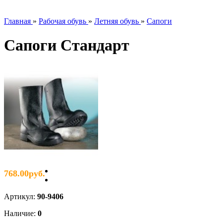
Главная
»
Рабочая обувь
»
Летняя обувь
»
Сапоги
Сапоги Стандарт
768.00руб.
Артикул
:
90-9406
Наличие
:
0