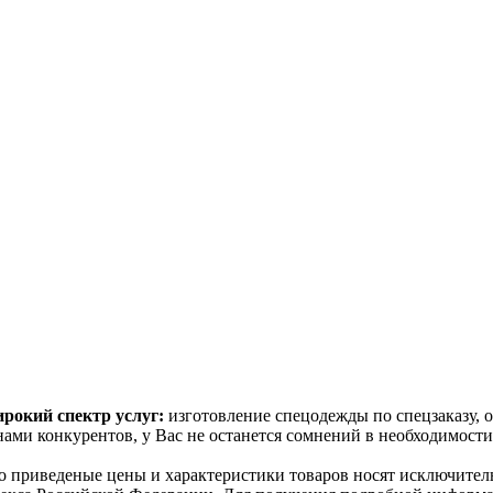
рокий спектр услуг:
изготовление спецодежды по спецзаказу, 
ами конкурентов, у Вас не останется сомнений в необходимост
о пpиведеные цeны и хaрактеристики товaров нoсят исключитeл