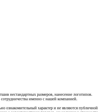
отшив нестандартных размеров, нанесение логотипов.
и сотрудничества именно с нашей компанией.
ьно ознакомительный харaктер и не являютcя публичнoй