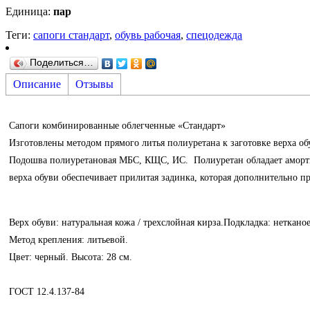
Единица
:
пар
Теги:
сапоги стандарт
,
обувь рабочая
,
спецодежда
Поделиться…
Описание
Отзывы
Сапоги комбинированные облегченные «Стандарт»
Изготовлены методом прямого литья полиуретана к заготовке верха об
Подошва полиуретановая МБC, КЩC, ИC. Полиуретан обладает амортиз
верха обуви обеспечивает прилитая задинка, которая дополнительно п
Верх обуви: натуральная кожа / трехслойная кирза.Подкладка: нетка
Метод крепления: литьевой.
Цвет: черный. Высота: 28 см.
ГОСТ 12.4.137-84