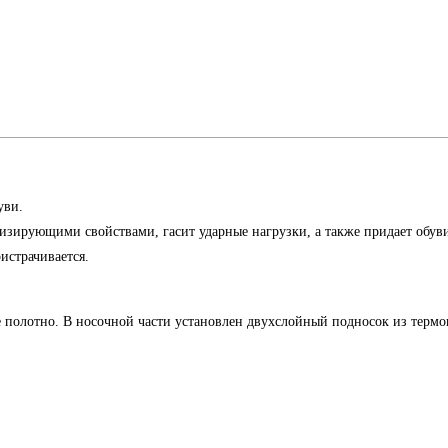
уви.
ирующими свойствами, гасит ударные нагрузки, а также придает обуви
ристрачивается.
ное полотно. В носочной части установлен двухслойный подносок из тер