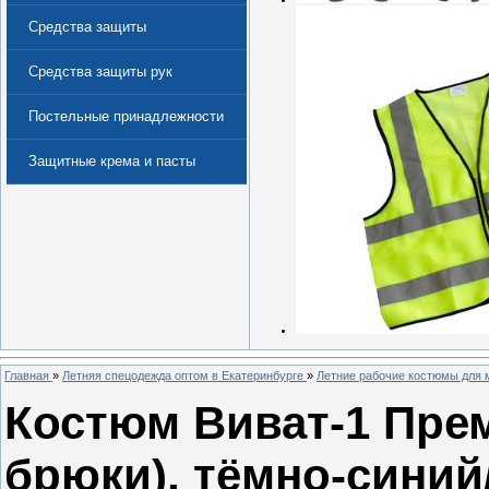
Средства защиты
Средства защиты рук
Постельные принадлежности
Защитные крема и пасты
(Дерматологические средства
защиты)
Главная
»
Летняя спецодежда оптом в Екатеринбурге
»
Летние рабочие костюмы для 
Костюм Виват-1 Прем
брюки), тёмно-сини