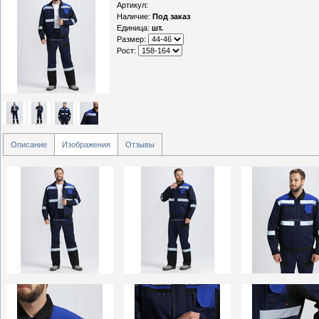
Артикул
:
Наличие
:
Под заказ
Единица
:
шт.
Размер:
Рост:
Описание
Изображения
Отзывы