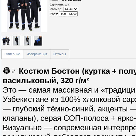
Единица
:
шт.
Размер:
Рост:
Описание
Изображения
Отзывы
👷♂️ Костюм Бостон (куртка + пол
васильковый, 320 г/м²
Это — самая массивная и «традицио
Узбекистане из 100% хлопковой сарж
— глубокий тёмно-синий, акценты —
клапаны), серая СОП-полоса + ярко-
Визуально — современная интерпре