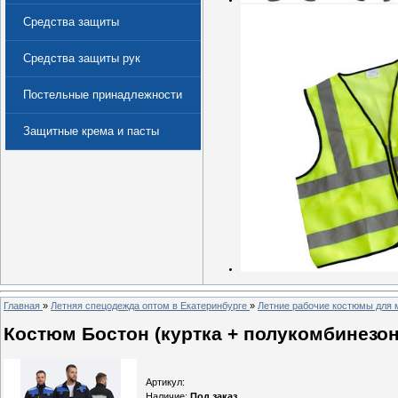
Средства защиты
Средства защиты рук
Постельные принадлежности
Защитные крема и пасты
(Дерматологические средства
защиты)
Главная
»
Летняя спецодежда оптом в Екатеринбурге
»
Летние рабочие костюмы для 
Костюм Бостон (куртка + полукомбинезон)
Артикул
:
Наличие
:
Под заказ